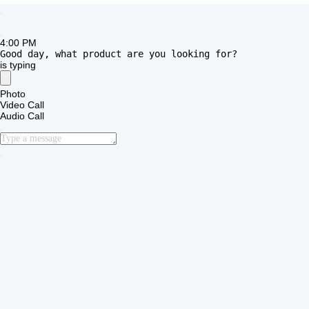
ビデオ
ビデオ
多キャビティ30ミクロンアル
L リム Cr12 アルミホイル容
ミ箔容器金型用鋼
器模具 熱処理
最もよい価格を得な
最もよい価格を得な
さい
さい
ビデオ
ビデオ
SKD11 75 ストローク/分 ア
CR12Mov アルミホイール 食
ルミホイル容器 模具工場オ
品容器 模具 オーダーメイド
イル 潤滑
6 穴