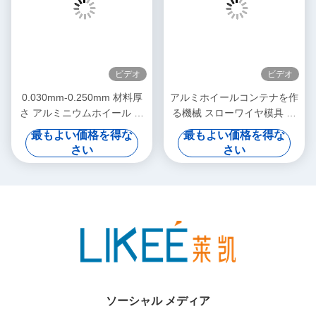
Q7: どうやって連絡する?
WhatsApp番号 008618930097829
メール: tina@likee.com.cn
札:
DC53 フィルムコンテナのカビ
6 穴 食物 容器 の 脱出 菌類
DC53 アルミホイール容器模具
関連製品