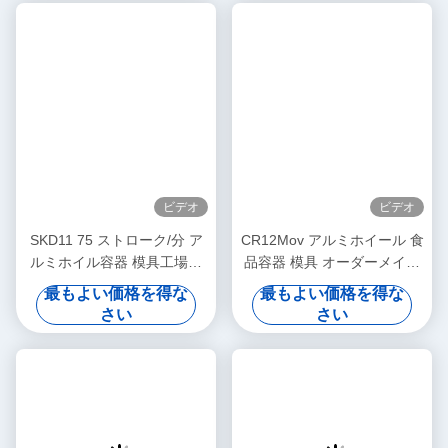
社会と環境を実現するためにアルミニウムホイル産業の主
流と発展の傾向に従います.
よくある質問
Q1:カスタマイズされた注文を受け付けますか?
A: そうです
Q2:リードタイムはどうですか?
A: 注文が確認されたら,最速の配送は5~6週間です.
Q3: 支払条件と通貨はどのようなものですか?
T/T,L/C 現金,Paypal,ウェスタンユニオン
Q4: 原材料や潤滑油をどのように購入しますか?
A: LIKEEは,すべての顧客のためのすべての購入作業をサ
ポートすることができます.
Q5: 機械や模具の保証は?
A: 機械と模具の設置と稼働開始日から12ヶ月間保証しま
す.
Q6:どのように機械をインストールし,私たちの工場でスタ
ッフを訓練する?
A: そうです
工場にエンジニアを派遣して 機械の設置やテストを行い
労働者に指導します