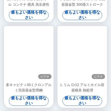
紙やプラスチック価格が急上昇し,ますます多くの国がプ
ラスチックを放棄し,アルミニウムホイールパッケージ材
料は,世界中の市場傾向です.アルミホイル容器の需要家庭
用アルミホイルロール,アルミホイルシート その他のアル
ミホイル関連製品は世界中で急速に増加しています
LIKEEは,研究開発と製造に特化したものです アルミホイ
ルコンテナ製造機械と模具 2010年以来. 革新能力の増大,
優れた柔軟なカスタマイズ能力,世界中で多くの新しい旧
顧客に多くの効果的な自動生産システムを提供します生産
廃棄率を大幅に削減し,生産コストを削減し,生産効率を向
上させる
科学技術革新と環境保護の概念を堅持し,環境保護の概念
について"イノベーションと双方の利益"は,R&D,生産,物流,
顧客サービスの製品ライフサイクルを通して行われます.