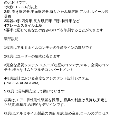
のとおりです:
1穴数: 1,2,3,4穴以上
2型: 巻き壁容器,平面壁容器,折りたたみ壁容器,アルミホイール容
器蓋
3容器の形:四角形,長方形,円形,円形,特殊形など
4フレームスタイル:L,G
5要求に応じてあなたの好みのロゴを印刷することができます.
製品説明:
1模具はアルミホイルコンテナの生産ラインの部品です
2模具はユーザーの要求に応じます
3完全な品質システム,スムーズな壁のコンテナ,マルチ空洞のコン
テナ,様々なリムとマルチコンパートメント.
4模具設計における高度なアシスタント設計システム
(PRE/CAD/CAE/CAM)
5 模具は長時間安定して動いています
模具は,エアロ弾性耐性装置を採用し,模具の利点は長持ち,安定し
た品質,高精度,合理的なデザインです.
模具は,アルミホイル製品の切断,形成,詰め込み,ロールのプロセス