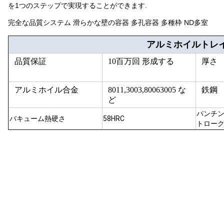
を1つのステップで実現することができます.
完全な品質システム 滑らかな壁の容器 多孔容器 多種枠 ND多室
アルミホイルトレ
品質保証
10百万回 形成する
厚さ
アルミホイル合金
8011,3003,80063005 な
鉄鋼
ど
パンチ
バキューム熱硬さ
58HRC
トロー