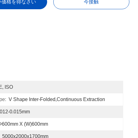
い価格を得なさい
今接触
E, ISO
pe:
V Shape Inter-Folded,continuous Extraction
.012-0.015mm
φ600mm X (W)600mm
5000x2000x1700mm