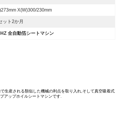
L)273mm X(W)300/230mm
セット2か月
0HZ 全自動箔シートマシン
国内で生産される類似した機械の利点を取り入れ,そして真空吸着式
プアップホイルシートマシンです.