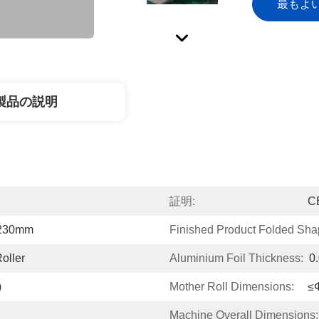
最もよ
製品の説明
証明:
C
/230mm
Finished Product Folded Sha
oller
Aluminium Foil Thickness:
0
)
Mother Roll Dimensions:
≤
Machine Overall Dimensions: