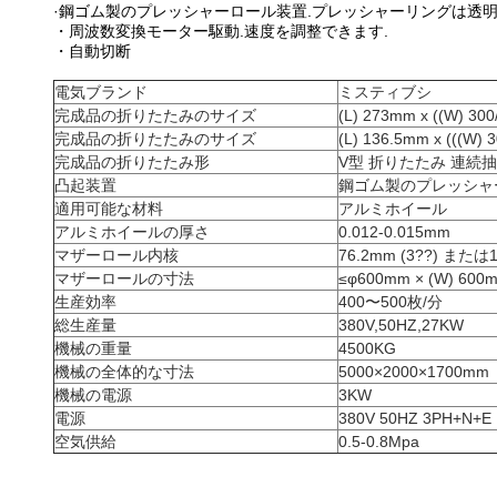
·鋼ゴム製のプレッシャーロール装置.プレッシャーリングは透明
・周波数変換モーター駆動.速度を調整できます.
・自動切断
電気ブランド
ミスティブシ
完成品の折りたたみのサイズ
(L) 273mm x ((W) 30
完成品の折りたたみのサイズ
(L) 136.5mm x (((W)
完成品の折りたたみ形
V型 折りたたみ 連続
凸起装置
鋼ゴム製のプレッシャ
適用可能な材料
アルミホイール
アルミホイールの厚さ
0.012-0.015mm
マザーロール内核
76.2mm (3??) または1
マザーロールの寸法
≤φ600mm × (W) 600
生産効率
400〜500枚/分
総生産量
380V,50HZ,27KW
機械の重量
4500KG
機械の全体的な寸法
5000×2000×1700mm
機械の電源
3KW
電源
380V 50HZ 3PH+N+E
空気供給
0.5-0.8Mpa