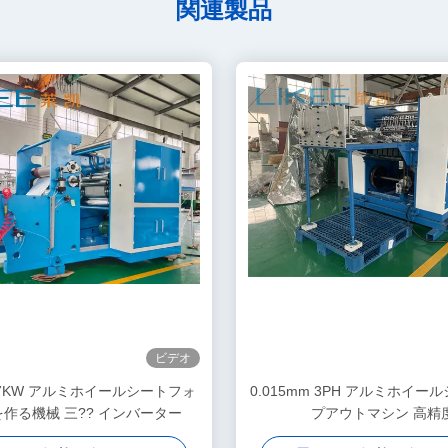
関連製品
ビデオ
 27KW アルミホイールシートフォ
0.015mm 3PH アルミホイー
作る機械 三?? インバーター
プアウトマシン 高精