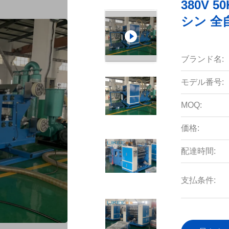
380V
シン 全
ブランド名:
モデル番号:
MOQ:
価格:
配達時間:
支払条件: