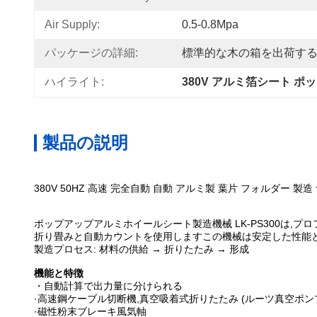
Air Supply:
0.5-0.8Mpa
パッケージの詳細:
標準的な木の箱を出荷す
ハイライト:
380V アルミ箔シート 
製品の説明
380V 50HZ 高速 完全自動 自動 アルミ製 葉片 フォルダー 製造
ポップアップアルミホイールシート製造機械 LK-PS300は
折り畳みと自動カウントを使用しますこの機械は安定した性能と
製造プロセス: 材料の供給 → 折りたたみ → 形成
機能と特徴
・自動計算で出力量に分けられる
·高速鋼ケーブル切断機,真空吸着式折りたたみ (ルーツ真空ポン
·磁性粉末ブレーキ風気軸