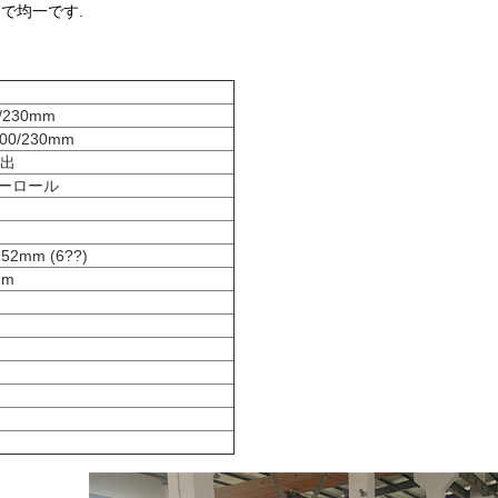
で均一です.
0/230mm
 300/230mm
抽出
ーロール
52mm (6??)
mm