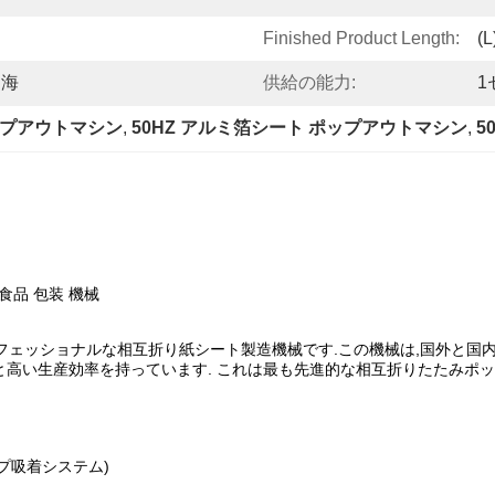
Finished Product Length:
(
る海
供給の能力:
1
ポップアウトマシン
, 
50HZ アルミ箔シート ポップアウトマシン
, 
5
 食品 包装 機械
,プロフェッショナルな相互折り紙シート製造機械です.この機械は,国外と
高い生産効率を持っています. これは最も先進的な相互折りたたみポッ
プ吸着システム)