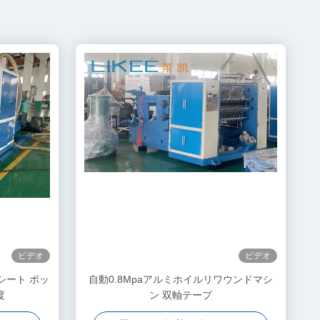
ビデオ
ビデオ
ルシート ポッ
自動0.8Mpaアルミホイルリワウンドマシ
度
ン 双軸テープ